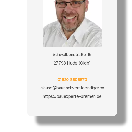
Schwalbenstraße 15
27798 Hude (Oldb)
01520-8898579
clauss@bausachverstaendiger.cc
https://bauexperte-bremen.de