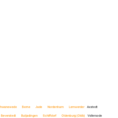
hwanewede
Berne
Jade
Nordenham
Lemwerder
Axstedt
Beverstedt
Butjadingen
Schiffdorf
Oldenburg (Oldb)
Vollersode