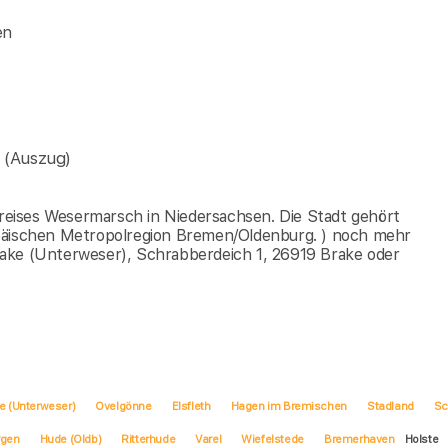
en
a
(Auszug)
dkreises Wesermarsch in Niedersachsen. Die Stadt gehört
opäischen Metropolregion Bremen/Oldenburg. ) noch mehr
rake (Unterweser), Schrabberdeich 1, 26919 Brake oder
e (Unterweser)
Ovelgönne
Elsfleth
Hagen im Bremischen
Stadland
Sc
gen
Hude (Oldb)
Ritterhude
Varel
Wiefelstede
Bremerhaven
Holste