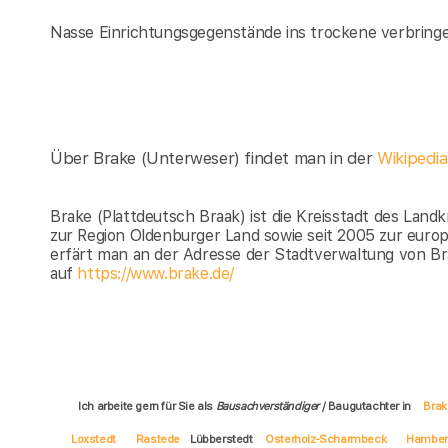
Nasse Einrichtungsgegenstände ins trockene verbring
Über Brake (Unterweser) findet man in der
Wikipedi
Brake (Plattdeutsch Braak) ist die Kreisstadt des Lan
zur Region Oldenburger Land sowie seit 2005 zur eur
erfärt man an der Adresse der Stadtverwaltung von B
auf
https://www.brake.de/
Ich arbeite gern für Sie als
Bausachverständiger
/ Baugutachter in
Brak
Loxstedt
Rastede
Lübberstedt
Osterholz-Scharmbeck
Hamber