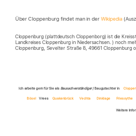
Über Cloppenburg findet man in der
Wikipedia
(Aus
Cloppenburg (plattdeutsch Cloppenborg) ist die Kreis
Landkreises Cloppenburg in Niedersachsen. ) noch me
Cloppenburg, Sevelter Straße 8, 49661 Cloppenburg 
Ich arbeite gern für Sie als
Bausachverständiger
/ Baugutachter in
Cloppe
Bösel
Vrees
Quakenbrück
Vechta
Dinklage
Friesoythe
Weitere Info