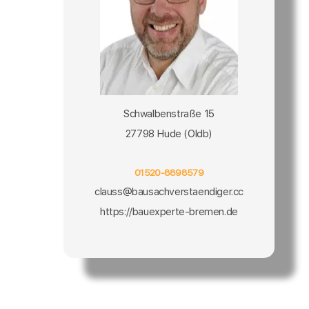
Schwalbenstraße 15
27798 Hude (Oldb)
01520-8898579
clauss@bausachverstaendiger.cc
https://bauexperte-bremen.de