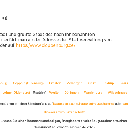
zug)
stadt und größte Stadt des nach ihr benannten
hr erfärt man an der Adresse der Stadtverwaltung von
oder auf
https://www.cloppenburg.de/
nburg
Cappeln (Oldenburg)
Emstek
Molbergen
Garrel
Lastrup
Baku
Lohne (Oldenburg)
Rastdorf
Werlte
Dötlingen
Wardenburg
Wildeshause
rmationen erhalten Sie ebenfalls auf
bauexperte.com
,
hauskauf-gutachter.net
oder
bau
Hinweise zum Datenschutz
... wenn Sie einen Bausachverständigen, Energieberater oder Baugutachter brauchen.
Copyright © bauexperte-bremen.de 2025