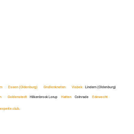
m
Essen (Oldenburg)
Großenkneten
Visbek
Lindern (Oldenburg)
n
Goldenstedt
Hilkenbrook Lorup
Hatten
Colnrade
Edewecht
experte.club
.