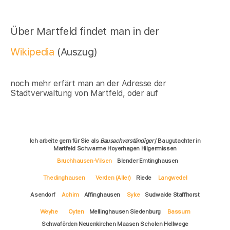
Über Martfeld findet man in der
Wikipedia
(Auszug)
noch mehr erfärt man an der Adresse der
Stadtverwaltung von Martfeld, oder auf
Ich arbeite gern für Sie als
Bausachverständiger
/ Baugutachter in
Martfeld Schwarme Hoyerhagen Hilgermissen
Bruchhausen-Vilsen
Blender Emtinghausen
Thedinghausen
Verden (Aller)
Riede
Langwedel
Asendorf
Achim
Affinghausen
Syke
Sudwalde Staffhorst
Weyhe
Oyten
Mellinghausen Siedenburg
Bassum
Schwaförden Neuenkirchen Maasen Scholen Hellwege