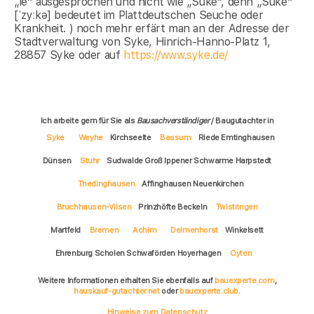
„ie“ ausgesprochen und nicht wie „Süke“, denn „Süke“
[ˈzyːkə] bedeutet im Plattdeutschen Seuche oder
Krankheit. ) noch mehr erfärt man an der Adresse der
Stadtverwaltung von Syke, Hinrich-Hanno-Platz 1,
28857 Syke oder auf
https://www.syke.de/
Ich arbeite gern für Sie als
Bausachverständiger
/ Baugutachter in
Syke
Weyhe
Kirchseelte
Bassum
Riede Emtinghausen
Dünsen
Stuhr
Sudwalde Groß Ippener Schwarme Harpstedt
Thedinghausen
Affinghausen Neuenkirchen
Bruchhausen-Vilsen
Prinzhöfte Beckeln
Twistringen
Martfeld
Bremen
Achim
Delmenhorst
Winkelsett
Ehrenburg Scholen Schwaförden Hoyerhagen
Oyten
Weitere Informationen erhalten Sie ebenfalls auf
bauexperte.com
,
hauskauf-gutachter.net
oder
bauexperte.club
.
Hinweise zum Datenschutz