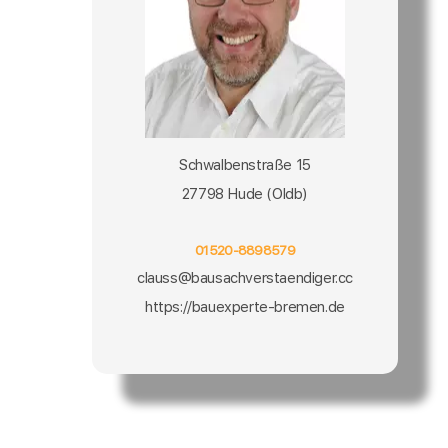
Schwalbenstraße 15
27798 Hude (Oldb)
01520-8898579
clauss@bausachverstaendiger.cc
https://bauexperte-bremen.de