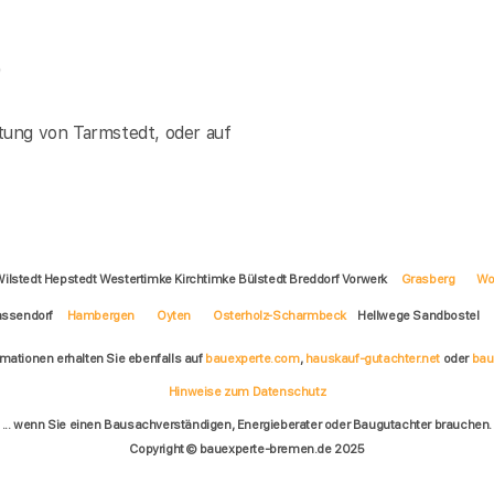
)
tung von Tarmstedt, oder auf
Wilstedt Hepstedt Westertimke Kirchtimke Bülstedt Breddorf Vorwerk
Grasberg
Wo
ssendorf
Hambergen
Oyten
Osterholz-Scharmbeck
Hellwege Sandbostel
rmationen erhalten Sie ebenfalls auf
bauexperte.com
,
hauskauf-gutachter.net
oder
bau
Hinweise zum Datenschutz
... wenn Sie einen Bausachverständigen, Energieberater oder Baugutachter brauchen.
Copyright © bauexperte-bremen.de 2025