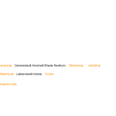
rpswede
Ostereistedt Horstedt Rhade Reeßum
Ottersberg
Lilienthal
Ritterhude
Lübberstedt Holste
Achim
experte.club
.