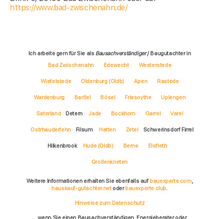
https://www.bad-zwischenahn.de/
Ich arbeite gern für Sie als
Bausachverständiger
/ Baugutachter in
Bad Zwischenahn
Edewecht
Westerstede
Wiefelstede
Oldenburg (Oldb)
Apen
Rastede
Wardenburg
Barßel
Bösel
Friesoythe
Uplengen
Saterland
Detern
Jade
Bockhorn
Garrel
Varel
Ostrhauderfehn
Filsum
Hatten
Zetel
Schwerinsdorf Firrel
Hilkenbrook
Hude (Oldb)
Berne
Elsfleth
Großenkneten
Weitere Informationen erhalten Sie ebenfalls auf
bauexperte.com
,
hauskauf-gutachter.net
oder
bauexperte.club
.
Hinweise zum Datenschutz
... wenn Sie einen Bausachverständigen, Energieberater oder