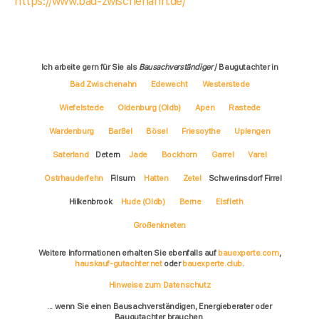
https://www.bad-zwischenahn.de/
Ich arbeite gern für Sie als
Bausachverständiger
/ Baugutachter in
Bad Zwischenahn
Edewecht
Westerstede
Wiefelstede
Oldenburg (Oldb)
Apen
Rastede
Wardenburg
Barßel
Bösel
Friesoythe
Uplengen
Saterland
Detern
Jade
Bockhorn
Garrel
Varel
Ostrhauderfehn
Filsum
Hatten
Zetel
Schwerinsdorf Firrel
Hilkenbrook
Hude (Oldb)
Berne
Elsfleth
Großenkneten
Weitere Informationen erhalten Sie ebenfalls auf
bauexperte.com
,
hauskauf-gutachter.net
oder
bauexperte.club
.
Hinweise zum Datenschutz
... wenn Sie einen Bausachverständigen, Energieberater oder
Baugutachter brauchen.