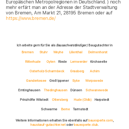
Europäischen Metropolregionen in Deutschland. ) noch
mehr erfärt man an der Adresse der Stadtverwaltung
von Bremen, Am Markt 21, 28195 Bremen oder auf
https://www.bremen.de/
Ich arbeite gern für Sie als
Bausachverständiger
/ Baugutachter in
Bremen
Stuhr
Weyhe
Lilienthal
Delmenhorst
Ritterhude
Oyten
Riede
Lemwerder
Kirchseelte
Osterholz-Scharmbeck
Grasberg
Achim
Ganderkesee
Groß Ippener
Syke
Worpswede
Emtinghausen
Thedinghausen
Dünsen
Schwanewede
Prinzhöfte Wilstedt
Ottersberg
Hude (Oldb)
Harpstedt
Schwarme
Berne
Tarmstedt
Weitere Informationen erhalten Sie ebenfalls auf
bauexperte.com
,
hauskauf-gutachter.net
oder
bauexperte.club
.