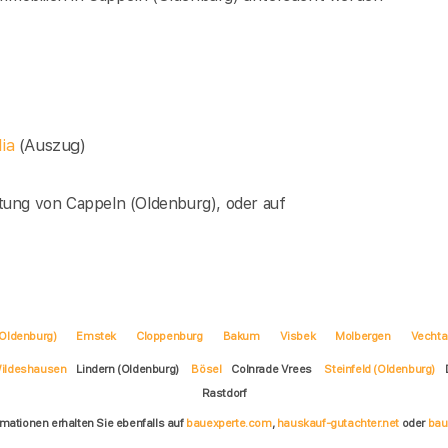
dia
(Auszug)
tung von Cappeln (Oldenburg), oder auf
Oldenburg)
Emstek
Cloppenburg
Bakum
Visbek
Molbergen
Vechta
ildeshausen
Lindern (Oldenburg)
Bösel
Colnrade Vrees
Steinfeld (Oldenburg)
Rastdorf
rmationen erhalten Sie ebenfalls auf
bauexperte.com
,
hauskauf-gutachter.net
oder
bau