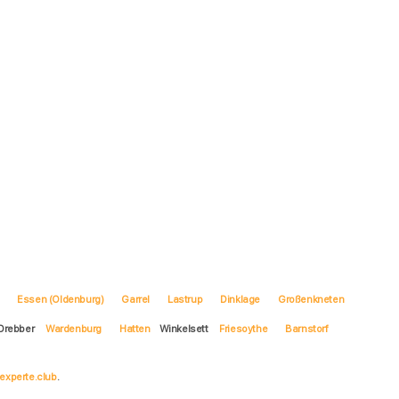
Essen (Oldenburg)
Garrel
Lastrup
Dinklage
Großenkneten
Drebber
Wardenburg
Hatten
Winkelsett
Friesoythe
Barnstorf
experte.club
.