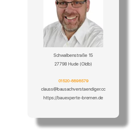
Schwalbenstraße 15
27798 Hude (Oldb)
01520-8898579
clauss@bausachverstaendiger.cc
https://bauexperte-bremen.de