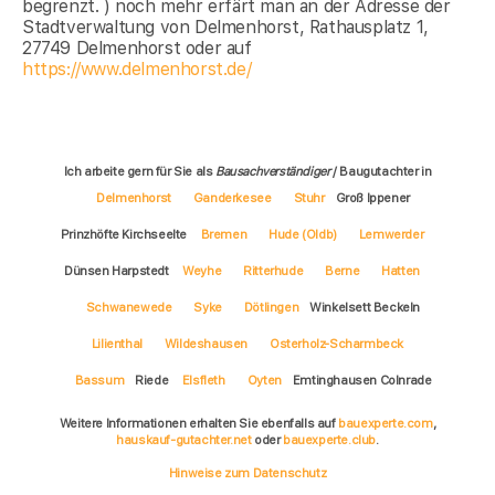
begrenzt. ) noch mehr erfärt man an der Adresse der
Stadtverwaltung von Delmenhorst, Rathausplatz 1,
27749 Delmenhorst oder auf
https://www.delmenhorst.de/
Ich arbeite gern für Sie als
Bausachverständiger
/ Baugutachter in
Delmenhorst
Ganderkesee
Stuhr
Groß Ippener
Prinzhöfte Kirchseelte
Bremen
Hude (Oldb)
Lemwerder
Dünsen Harpstedt
Weyhe
Ritterhude
Berne
Hatten
Schwanewede
Syke
Dötlingen
Winkelsett Beckeln
Lilienthal
Wildeshausen
Osterholz-Scharmbeck
Bassum
Riede
Elsfleth
Oyten
Emtinghausen Colnrade
Weitere Informationen erhalten Sie ebenfalls auf
bauexperte.com
,
hauskauf-gutachter.net
oder
bauexperte.club
.
Hinweise zum Datenschutz