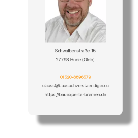
Schwalbenstraße 15
27798 Hude (Oldb)
01520-8898579
clauss@bausachverstaendiger.cc
https://bauexperte-bremen.de