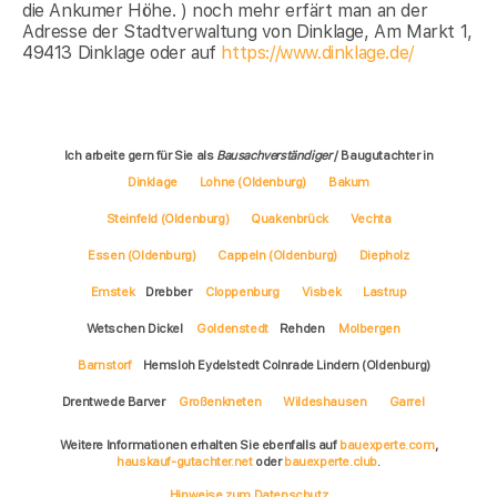
die Ankumer Höhe. ) noch mehr erfärt man an der
Adresse der Stadtverwaltung von Dinklage, Am Markt 1,
49413 Dinklage oder auf
https://www.dinklage.de/
Ich arbeite gern für Sie als
Bausachverständiger
/ Baugutachter in
Dinklage
Lohne (Oldenburg)
Bakum
Steinfeld (Oldenburg)
Quakenbrück
Vechta
Essen (Oldenburg)
Cappeln (Oldenburg)
Diepholz
Emstek
Drebber
Cloppenburg
Visbek
Lastrup
Wetschen Dickel
Goldenstedt
Rehden
Molbergen
Barnstorf
Hemsloh Eydelstedt Colnrade Lindern (Oldenburg)
Drentwede Barver
Großenkneten
Wildeshausen
Garrel
Weitere Informationen erhalten Sie ebenfalls auf
bauexperte.com
,
hauskauf-gutachter.net
oder
bauexperte.club
.
Hinweise zum Datenschutz