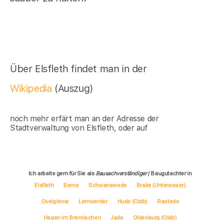
Über Elsfleth findet man in der
Wikipedia
(Auszug)
noch mehr erfärt man an der Adresse der
Stadtverwaltung von Elsfleth, oder auf
Ich arbeite gern für Sie als
Bausachverständiger
/ Baugutachter in
Elsfleth
Berne
Schwanewede
Brake (Unterweser)
Ovelgönne
Lemwerder
Hude (Oldb)
Rastede
Hagen im Bremischen
Jade
Oldenburg (Oldb)