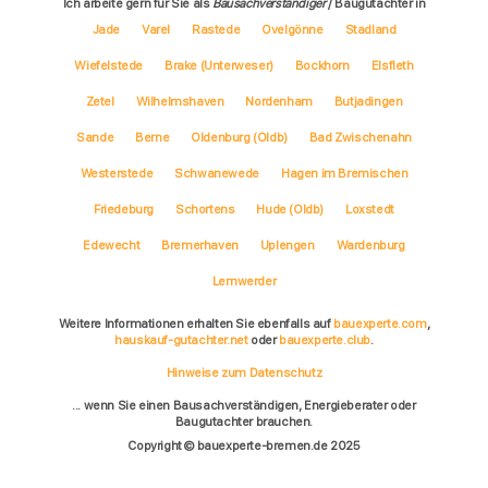
Ich arbeite gern für Sie als
Bausachverständiger
/ Baugutachter in
Jade
Varel
Rastede
Ovelgönne
Stadland
Wiefelstede
Brake (Unterweser)
Bockhorn
Elsfleth
Zetel
Wilhelmshaven
Nordenham
Butjadingen
Sande
Berne
Oldenburg (Oldb)
Bad Zwischenahn
Westerstede
Schwanewede
Hagen im Bremischen
Friedeburg
Schortens
Hude (Oldb)
Loxstedt
Edewecht
Bremerhaven
Uplengen
Wardenburg
Lemwerder
Weitere Informationen erhalten Sie ebenfalls auf
bauexperte.com
,
hauskauf-gutachter.net
oder
bauexperte.club
.
Hinweise zum Datenschutz
... wenn Sie einen Bausachverständigen, Energieberater oder
Baugutachter brauchen.
Copyright © bauexperte-bremen.de 2025