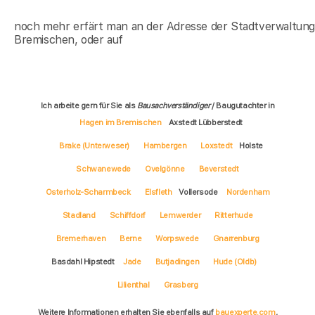
noch mehr erfärt man an der Adresse der Stadtverwaltun
Bremischen, oder auf
Ich arbeite gern für Sie als
Bausachverständiger
/ Baugutachter in
Hagen im Bremischen
Axstedt Lübberstedt
Brake (Unterweser)
Hambergen
Loxstedt
Holste
Schwanewede
Ovelgönne
Beverstedt
Osterholz-Scharmbeck
Elsfleth
Vollersode
Nordenham
Stadland
Schiffdorf
Lemwerder
Ritterhude
Bremerhaven
Berne
Worpswede
Gnarrenburg
Basdahl Hipstedt
Jade
Butjadingen
Hude (Oldb)
Lilienthal
Grasberg
Weitere Informationen erhalten Sie ebenfalls auf
bauexperte.com
,