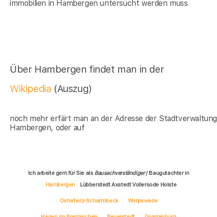
immobilien in Hambergen untersucht werden muss
Über Hambergen findet man in der
Wikipedia
(Auszug)
noch mehr erfärt man an der Adresse der Stadtverwaltun
Hambergen, oder auf
Ich arbeite gern für Sie als
Bausachverständiger
/ Baugutachter in
Hambergen
Lübberstedt Axstedt Vollersode Holste
Osterholz-Scharmbeck
Worpswede
Hagen im Bremischen
Beverstedt
Gnarrenburg