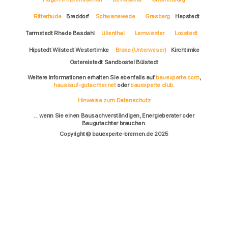
Ritterhude
Breddorf
Schwanewede
Grasberg
Hepstedt
Tarmstedt Rhade Basdahl
Lilienthal
Lemwerder
Loxstedt
Hipstedt Wilstedt Westertimke
Brake (Unterweser)
Kirchtimke
Ostereistedt Sandbostel Bülstedt
Weitere Informationen erhalten Sie ebenfalls auf
bauexperte.com
,
hauskauf-gutachter.net
oder
bauexperte.club
.
Hinweise zum Datenschutz
... wenn Sie einen Bausachverständigen, Energieberater oder
Baugutachter brauchen.
Copyright © bauexperte-bremen.de 2025