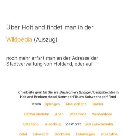
Über Holtland findet man in der
Wikipedia
(Auszug)
noch mehr erfärt man an der Adresse der
Stadtverwaltung von Holtland, oder auf
Ich arbeite gern für Sie als
Bausachverständiger
/ Baugutachter in
Holtland Brinkum Hesel Nortmoor Filsum Schwerinsdorf Firrel
Detern
Uplengen
Rhauderfehn
Barßel
Ostrhauderfehn
Apen
Wiesmoor
Westerstede
Saterland
Friedeburg
Bockhorst
Bad Zwischenahn
Zetel
Edewecht
Bockhorn
Esterwegen
Friesoythe