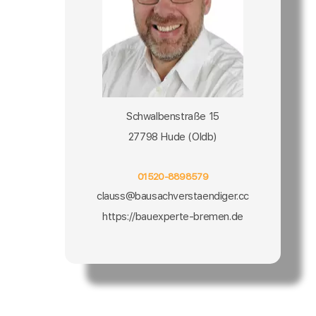
Schwalbenstraße 15
27798 Hude (Oldb)
01520-8898579
clauss@bausachverstaendiger.cc
https://bauexperte-bremen.de