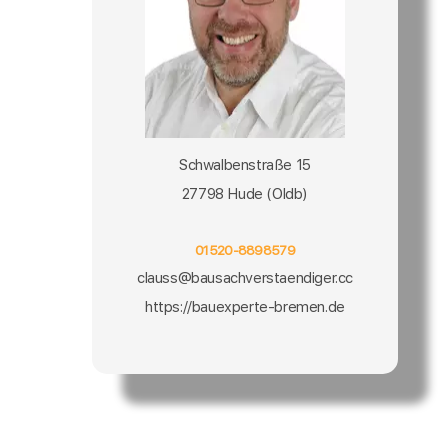
Schwalbenstraße 15
27798 Hude (Oldb)
01520-8898579
clauss@bausachverstaendiger.cc
https://bauexperte-bremen.de