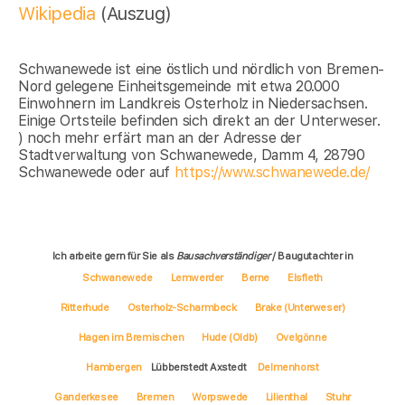
Wikipedia
(Auszug)
Schwanewede ist eine östlich und nördlich von Bremen-
Nord gelegene Einheitsgemeinde mit etwa 20.000
Einwohnern im Landkreis Osterholz in Niedersachsen.
Einige Ortsteile befinden sich direkt an der Unterweser.
) noch mehr erfärt man an der Adresse der
Stadtverwaltung von Schwanewede, Damm 4, 28790
Schwanewede oder auf
https://www.schwanewede.de/
Ich arbeite gern für Sie als
Bausachverständiger
/ Baugutachter in
Schwanewede
Lemwerder
Berne
Elsfleth
Ritterhude
Osterholz-Scharmbeck
Brake (Unterweser)
Hagen im Bremischen
Hude (Oldb)
Ovelgönne
Hambergen
Lübberstedt Axstedt
Delmenhorst
Ganderkesee
Bremen
Worpswede
Lilienthal
Stuhr