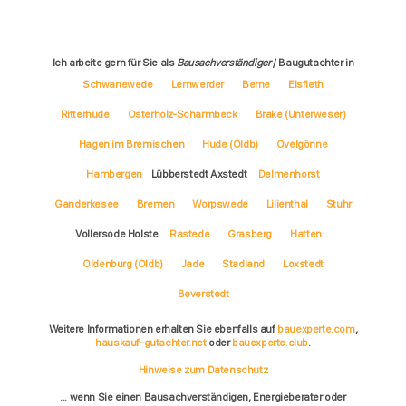
Ich arbeite gern für Sie als
Bausachverständiger
/ Baugutachter in
Schwanewede
Lemwerder
Berne
Elsfleth
Ritterhude
Osterholz-Scharmbeck
Brake (Unterweser)
Hagen im Bremischen
Hude (Oldb)
Ovelgönne
Hambergen
Lübberstedt Axstedt
Delmenhorst
Ganderkesee
Bremen
Worpswede
Lilienthal
Stuhr
Vollersode Holste
Rastede
Grasberg
Hatten
Oldenburg (Oldb)
Jade
Stadland
Loxstedt
Beverstedt
Weitere Informationen erhalten Sie ebenfalls auf
bauexperte.com
,
hauskauf-gutachter.net
oder
bauexperte.club
.
Hinweise zum Datenschutz
... wenn Sie einen Bausachverständigen, Energieberater oder