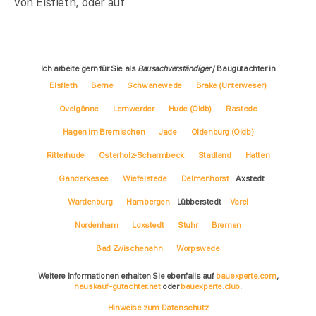
von Elsfleth, oder auf
Ich arbeite gern für Sie als
Bausachverständiger
/ Baugutachter in
Elsfleth
Berne
Schwanewede
Brake (Unterweser)
Ovelgönne
Lemwerder
Hude (Oldb)
Rastede
Hagen im Bremischen
Jade
Oldenburg (Oldb)
Ritterhude
Osterholz-Scharmbeck
Stadland
Hatten
Ganderkesee
Wiefelstede
Delmenhorst
Axstedt
Wardenburg
Hambergen
Lübberstedt
Varel
Nordenham
Loxstedt
Stuhr
Bremen
Bad Zwischenahn
Worpswede
Weitere Informationen erhalten Sie ebenfalls auf
bauexperte.com
,
hauskauf-gutachter.net
oder
bauexperte.club
.
Hinweise zum Datenschutz