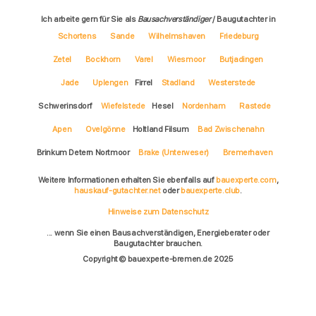
Ich arbeite gern für Sie als
Bausachverständiger
/ Baugutachter in
Schortens
Sande
Wilhelmshaven
Friedeburg
Zetel
Bockhorn
Varel
Wiesmoor
Butjadingen
Jade
Uplengen
Firrel
Stadland
Westerstede
Schwerinsdorf
Wiefelstede
Hesel
Nordenham
Rastede
Apen
Ovelgönne
Holtland Filsum
Bad Zwischenahn
Brinkum Detern Nortmoor
Brake (Unterweser)
Bremerhaven
Weitere Informationen erhalten Sie ebenfalls auf
bauexperte.com
,
hauskauf-gutachter.net
oder
bauexperte.club
.
Hinweise zum Datenschutz
... wenn Sie einen Bausachverständigen, Energieberater oder
Baugutachter brauchen.
Copyright © bauexperte-bremen.de 2025