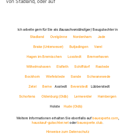
von Stadland, oder auf
Ich arbeite gern für Sie als
Bausachverständiger
/ Baugutachter in
Stadland
Ovelgönne
Nordenham
Jade
Brake (Unterweser)
Butjadingen
Varel
Hagen im Bremischen
Loxstedt
Bremerhaven
Wilhelmshaven
Elsfleth
Schiffdorf
Rastede
Bockhorn
Wiefelstede
Sande
Schwanewede
Zetel
Berne
Axstedt
Beverstedt
Lübberstedt
Schortens
Oldenburg (Oldb)
Lemwerder
Hambergen
Holste
Hude (Oldb)
Weitere Informationen erhalten Sie ebenfalls auf
bauexperte.com
,
hauskauf-gutachter.net
oder
bauexperte.club
.
Hinweise zum Datenschutz