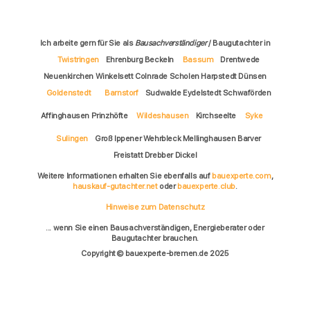
Ich arbeite gern für Sie als
Bausachverständiger
/ Baugutachter in
Twistringen
Ehrenburg Beckeln
Bassum
Drentwede
Neuenkirchen Winkelsett Colnrade Scholen Harpstedt Dünsen
Goldenstedt
Barnstorf
Sudwalde Eydelstedt Schwaförden
Affinghausen Prinzhöfte
Wildeshausen
Kirchseelte
Syke
Sulingen
Groß Ippener Wehrbleck Mellinghausen Barver
Freistatt Drebber Dickel
Weitere Informationen erhalten Sie ebenfalls auf
bauexperte.com
,
hauskauf-gutachter.net
oder
bauexperte.club
.
Hinweise zum Datenschutz
... wenn Sie einen Bausachverständigen, Energieberater oder
Baugutachter brauchen.
Copyright © bauexperte-bremen.de 2025