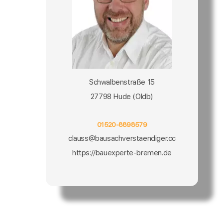
Schwalbenstraße 15
27798 Hude (Oldb)
01520-8898579
clauss@bausachverstaendiger.cc
https://bauexperte-bremen.de