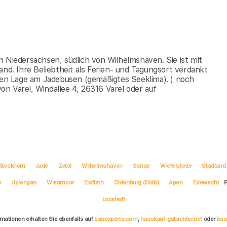
 in Niedersachsen, südlich von Wilhelmshaven. Sie ist mit
and. Ihre Beliebtheit als Ferien- und Tagungsort verdankt
igen Lage am Jadebusen (gemäßigtes Seeklima). ) noch
n Varel, Windallee 4, 26316 Varel oder auf
Bockhorn
Jade
Zetel
Wilhelmshaven
Sande
Wiefelstede
Stadland
m
Uplengen
Wiesmoor
Elsfleth
Oldenburg (Oldb)
Apen
Edewecht
F
Loxstedt
rmationen erhalten Sie ebenfalls auf
bauexperte.com
,
hauskauf-gutachter.net
oder
bau