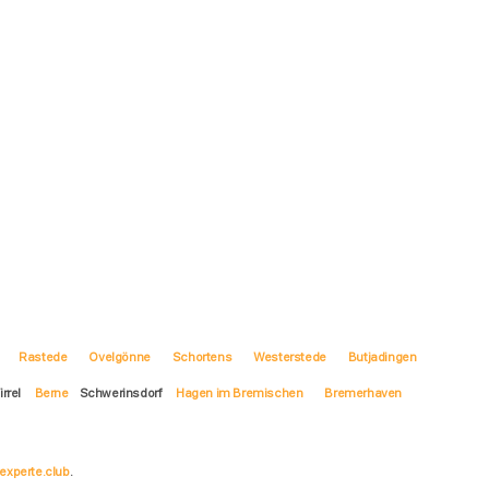
Rastede
Ovelgönne
Schortens
Westerstede
Butjadingen
irrel
Berne
Schwerinsdorf
Hagen im Bremischen
Bremerhaven
experte.club
.