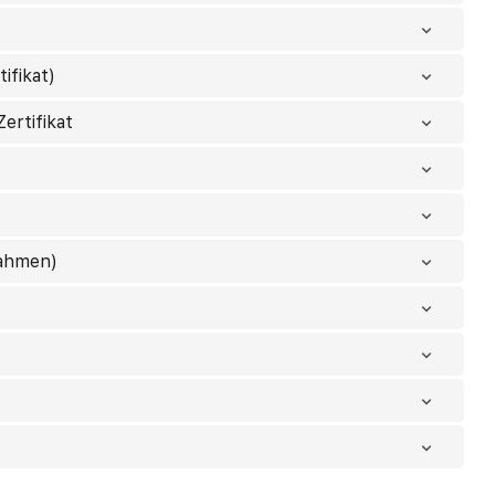
ifikat)
ertifikat
nahmen)