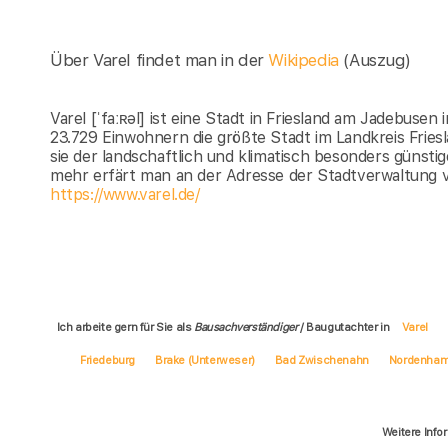
Über Varel findet man in der
Wikipedia
(Auszug)
Varel [ˈfaːʀəl] ist eine Stadt in Friesland am Jadebusen
23.729 Einwohnern die größte Stadt im Landkreis Friesl
sie der landschaftlich und klimatisch besonders günst
mehr erfärt man an der Adresse der Stadtverwaltung vo
https://www.varel.de/
Ich arbeite gern für Sie als
Bausachverständiger
/ Baugutachter in
Varel
Friedeburg
Brake (Unterweser)
Bad Zwischenahn
Nordenha
Weitere Info