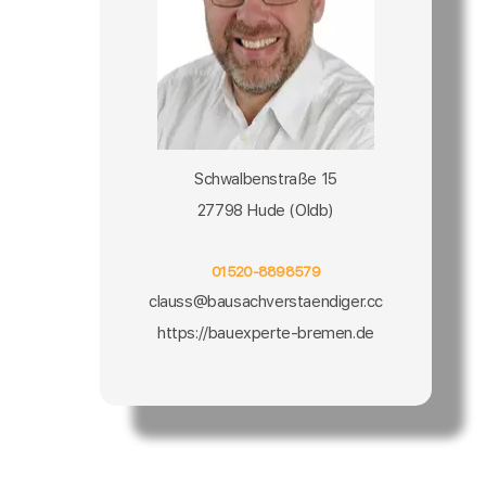
Schwalbenstraße 15
27798 Hude (Oldb)
01520-8898579
clauss@bausachverstaendiger.cc
https://bauexperte-bremen.de