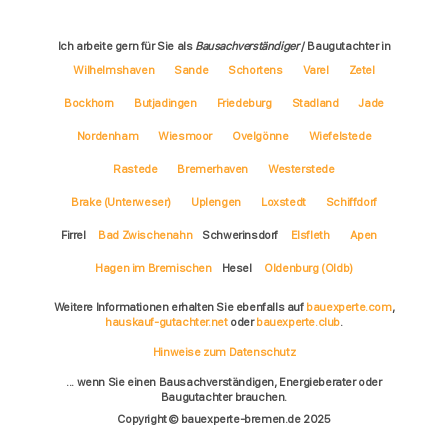
Ich arbeite gern für Sie als
Bausachverständiger
/ Baugutachter in
Wilhelmshaven
Sande
Schortens
Varel
Zetel
Bockhorn
Butjadingen
Friedeburg
Stadland
Jade
Nordenham
Wiesmoor
Ovelgönne
Wiefelstede
Rastede
Bremerhaven
Westerstede
Brake (Unterweser)
Uplengen
Loxstedt
Schiffdorf
Firrel
Bad Zwischenahn
Schwerinsdorf
Elsfleth
Apen
Hagen im Bremischen
Hesel
Oldenburg (Oldb)
Weitere Informationen erhalten Sie ebenfalls auf
bauexperte.com
,
hauskauf-gutachter.net
oder
bauexperte.club
.
Hinweise zum Datenschutz
... wenn Sie einen Bausachverständigen, Energieberater oder
Baugutachter brauchen.
Copyright © bauexperte-bremen.de 2025