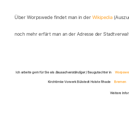
Über Worpswede findet man in der
Wikipedia
(Auszu
noch mehr erfärt man an der Adresse der Stadtverwal
Ich arbeite gern für Sie als
Bausachverständiger
/ Baugutachter in
Worpswe
Kirchtimke Vorwerk Bülstedt Holste Rhade
Bremen
Weitere Info