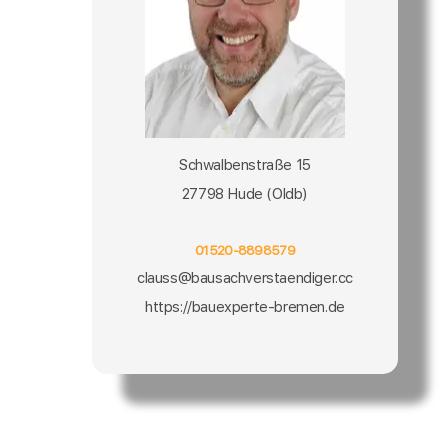
Schwalbenstraße 15
27798 Hude (Oldb)
01520-8898579
clauss@bausachverstaendiger.cc
https://bauexperte-bremen.de