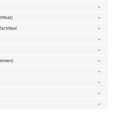
ifikat)
ertifikat
nahmen)