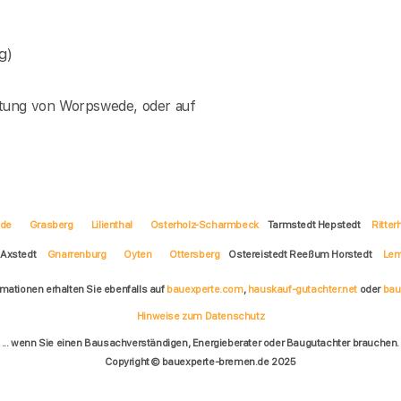
g)
tung von Worpswede, oder auf
de
Grasberg
Lilienthal
Osterholz-Scharmbeck
Tarmstedt Hepstedt
Ritter
Axstedt
Gnarrenburg
Oyten
Ottersberg
Ostereistedt Reeßum Horstedt
Lem
rmationen erhalten Sie ebenfalls auf
bauexperte.com
,
hauskauf-gutachter.net
oder
bau
Hinweise zum Datenschutz
... wenn Sie einen Bausachverständigen, Energieberater oder Baugutachter brauchen.
Copyright © bauexperte-bremen.de 2025