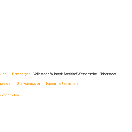
hude
Hambergen
Vollersode Wilstedt Breddorf Westertimke Lübberstedt
werder
Schwanewede
Hagen im Bremischen
experte.club
.