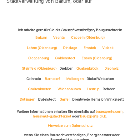
Stadtverwaltung von Bakum, oder auf
Ich arbeite gern für Sie als
Bausachverständiger
/ Baugutachter in
Bakum
Vechta
Cappeln (Oldenburg)
Lohne (Oldenburg)
Dinklage
Emstek
Visbek
Cloppenburg
Goldenstedt
Essen (Oldenburg)
Steinfeld (Oldenburg)
Drebber
Quakenbrück
Diepholz
Colnrade
Barnstorf
Molbergen
Dickel Wetschen
Großenkneten
Wildeshausen
Lastrup
Rehden
Dötlingen
Eydelstedt
Garrel
Drentwede Hemsloh Winkelsett
Weitere Informationen erhalten Sie ebenfalls auf
bauexperte.com
,
hauskauf-gutachter.net
oder
bauexperte.club
.
Hinweise zum Datenschutz
... wenn Sie einen Bausachverständigen, Energieberater oder
Baugutachter brauchen.