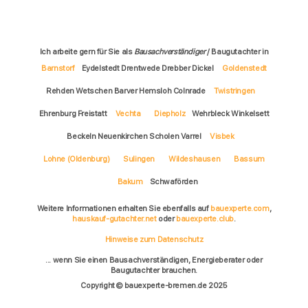
Ich arbeite gern für Sie als
Bausachverständiger
/ Baugutachter in
Barnstorf
Eydelstedt Drentwede Drebber Dickel
Goldenstedt
Rehden Wetschen Barver Hemsloh Colnrade
Twistringen
Ehrenburg Freistatt
Vechta
Diepholz
Wehrbleck Winkelsett
Beckeln Neuenkirchen Scholen Varrel
Visbek
Lohne (Oldenburg)
Sulingen
Wildeshausen
Bassum
Bakum
Schwaförden
Weitere Informationen erhalten Sie ebenfalls auf
bauexperte.com
,
hauskauf-gutachter.net
oder
bauexperte.club
.
Hinweise zum Datenschutz
... wenn Sie einen Bausachverständigen, Energieberater oder
Baugutachter brauchen.
Copyright © bauexperte-bremen.de 2025