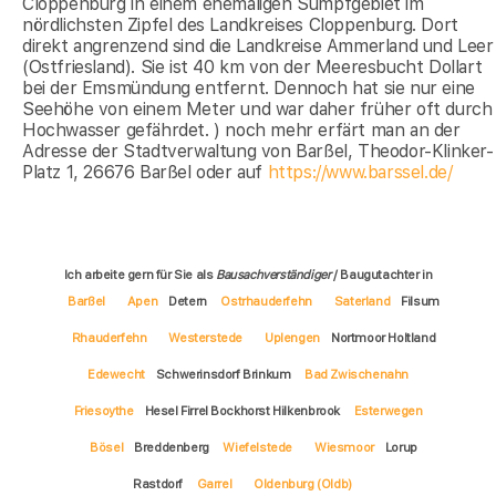
Cloppenburg in einem ehemaligen Sumpfgebiet im
nördlichsten Zipfel des Landkreises Cloppenburg. Dort
direkt angrenzend sind die Landkreise Ammerland und Leer
(Ostfriesland). Sie ist 40 km von der Meeresbucht Dollart
bei der Emsmündung entfernt. Dennoch hat sie nur eine
Seehöhe von einem Meter und war daher früher oft durch
Hochwasser gefährdet. ) noch mehr erfärt man an der
Adresse der Stadtverwaltung von Barßel, Theodor-Klinker-
Platz 1, 26676 Barßel oder auf
https://www.barssel.de/
Ich arbeite gern für Sie als
Bausachverständiger
/ Baugutachter in
Barßel
Apen
Detern
Ostrhauderfehn
Saterland
Filsum
Rhauderfehn
Westerstede
Uplengen
Nortmoor Holtland
Edewecht
Schwerinsdorf Brinkum
Bad Zwischenahn
Friesoythe
Hesel Firrel Bockhorst Hilkenbrook
Esterwegen
Bösel
Breddenberg
Wiefelstede
Wiesmoor
Lorup
Rastdorf
Garrel
Oldenburg (Oldb)