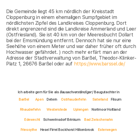
Die Gemeinde liegt 45 km nördlich der Kreisstadt
Cloppenburg in einem ehemaligen Sumpfgebiet im
nördlichsten Zipfel des Landkreises Cloppenburg. Dort
direkt angrenzend sind die Landkreise Ammerland und Leer
(Ostfriesland). Sie ist 40 km von der Meeresbucht Dollart
bei der Emsmündung entfernt. Dennoch hat sie nur eine
Seehöhe von einem Meter und war daher früher oft durch
Hochwasser gefährdet. ) noch mehr erfärt man an der
Adresse der Stadtverwaltung von Barßel, Theodor-Klinker-
Platz 1, 26676 Barßel oder auf
https://www.barssel.de/
Ich arbeite gern für Sie als
Bausachverständiger
/ Baugutachter in
Barßel
Apen
Detern
Ostrhauderfehn
Saterland
Filsum
Rhauderfehn
Westerstede
Uplengen
Nortmoor Holtland
Edewecht
Schwerinsdorf Brinkum
Bad Zwischenahn
Friesoythe
Hesel Firrel Bockhorst Hilkenbrook
Esterwegen