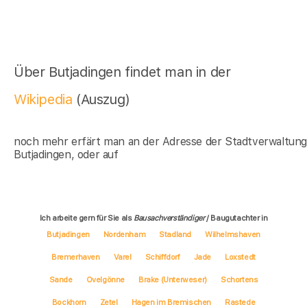
Über Butjadingen findet man in der
Wikipedia
(Auszug)
noch mehr erfärt man an der Adresse der Stadtverwaltun
Butjadingen, oder auf
Ich arbeite gern für Sie als
Bausachverständiger
/ Baugutachter in
Butjadingen
Nordenham
Stadland
Wilhelmshaven
Bremerhaven
Varel
Schiffdorf
Jade
Loxstedt
Sande
Ovelgönne
Brake (Unterweser)
Schortens
Bockhorn
Zetel
Hagen im Bremischen
Rastede