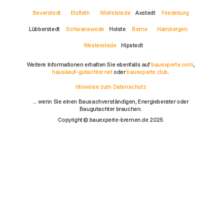
Beverstedt
Elsfleth
Wiefelstede
Axstedt
Friedeburg
Lübberstedt
Schwanewede
Holste
Berne
Hambergen
Westerstede
Hipstedt
Weitere Informationen erhalten Sie ebenfalls auf
bauexperte.com
,
hauskauf-gutachter.net
oder
bauexperte.club
.
Hinweise zum Datenschutz
... wenn Sie einen Bausachverständigen, Energieberater oder
Baugutachter brauchen.
Copyright © bauexperte-bremen.de 2025