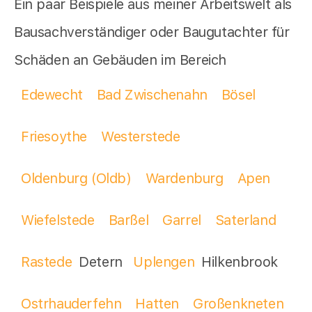
Ein paar Beispiele aus meiner Arbeitswelt als
Bausachverständiger oder Baugutachter für
Schäden an Gebäuden im Bereich
Edewecht
Bad Zwischenahn
Bösel
Friesoythe
Westerstede
Oldenburg (Oldb)
Wardenburg
Apen
Wiefelstede
Barßel
Garrel
Saterland
Rastede
Detern
Uplengen
Hilkenbrook
Ostrhauderfehn
Hatten
Großenkneten