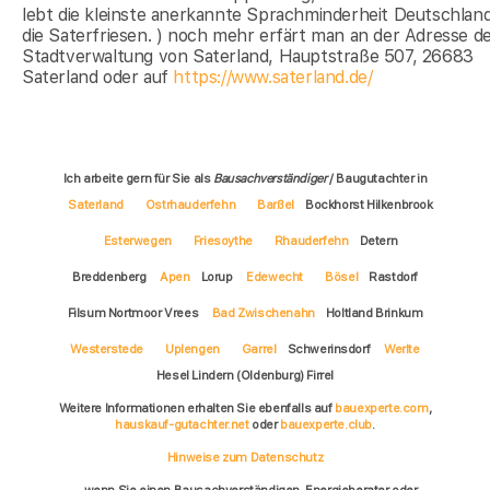
lebt die kleinste anerkannte Sprachminderheit Deutschland
die Saterfriesen. ) noch mehr erfärt man an der Adresse d
Stadtverwaltung von Saterland, Hauptstraße 507, 26683
Saterland oder auf
https://www.saterland.de/
Ich arbeite gern für Sie als
Bausachverständiger
/ Baugutachter in
Saterland
Ostrhauderfehn
Barßel
Bockhorst Hilkenbrook
Esterwegen
Friesoythe
Rhauderfehn
Detern
Breddenberg
Apen
Lorup
Edewecht
Bösel
Rastdorf
Filsum Nortmoor Vrees
Bad Zwischenahn
Holtland Brinkum
Westerstede
Uplengen
Garrel
Schwerinsdorf
Werlte
Hesel Lindern (Oldenburg) Firrel
Weitere Informationen erhalten Sie ebenfalls auf
bauexperte.com
,
hauskauf-gutachter.net
oder
bauexperte.club
.
Hinweise zum Datenschutz