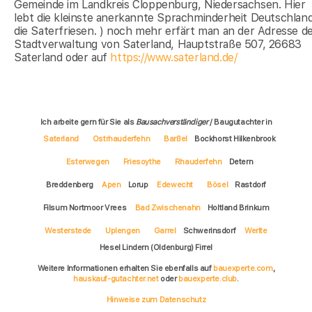
Gemeinde im Landkreis Cloppenburg, Niedersachsen. Hier
lebt die kleinste anerkannte Sprachminderheit Deutschland
die Saterfriesen. ) noch mehr erfärt man an der Adresse d
Stadtverwaltung von Saterland, Hauptstraße 507, 26683
Saterland oder auf
https://www.saterland.de/
Ich arbeite gern für Sie als
Bausachverständiger
/ Baugutachter in
Saterland
Ostrhauderfehn
Barßel
Bockhorst Hilkenbrook
Esterwegen
Friesoythe
Rhauderfehn
Detern
Breddenberg
Apen
Lorup
Edewecht
Bösel
Rastdorf
Filsum Nortmoor Vrees
Bad Zwischenahn
Holtland Brinkum
Westerstede
Uplengen
Garrel
Schwerinsdorf
Werlte
Hesel Lindern (Oldenburg) Firrel
Weitere Informationen erhalten Sie ebenfalls auf
bauexperte.com
,
hauskauf-gutachter.net
oder
bauexperte.club
.
Hinweise zum Datenschutz