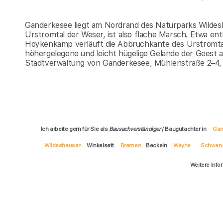
Ganderkesee liegt am Nordrand des Naturparks Wildesha
Urstromtal der Weser, ist also flache Marsch. Etwa en
Hoykenkamp verläuft die Abbruchkante des Urstromtals
höhergelegene und leicht hügelige Gelände der Geest 
Stadtverwaltung von Ganderkesee, Mühlenstraße 2–4,
Ich arbeite gern für Sie als
Bausachverständiger
/ Baugutachter in
Gan
Wildeshausen
Winkelsett
Bremen
Beckeln
Weyhe
Schwan
Weitere Info