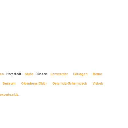
ten
Harpstedt
Stuhr
Dünsen
Lemwerder
Dötlingen
Berne
Bassum
Oldenburg (Oldb)
Osterholz-Scharmbeck
Visbek
experte.club
.