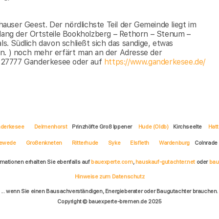
user Geest. Der nördlichste Teil der Gemeinde liegt im
tlang der Ortsteile Bookholzberg – Rethorn – Stenum –
. Südlich davon schließt sich das sandige, etwas
an. ) noch mehr erfärt man an der Adresse der
 27777 Ganderkesee oder auf
https://www.ganderkesee.de/
derkesee
Delmenhorst
Prinzhöfte Groß Ippener
Hude (Oldb)
Kirchseelte
Hat
ewede
Großenkneten
Ritterhude
Syke
Elsfleth
Wardenburg
Colnrade
rmationen erhalten Sie ebenfalls auf
bauexperte.com
,
hauskauf-gutachter.net
oder
bau
Hinweise zum Datenschutz
... wenn Sie einen Bausachverständigen, Energieberater oder Baugutachter brauchen.
Copyright © bauexperte-bremen.de 2025