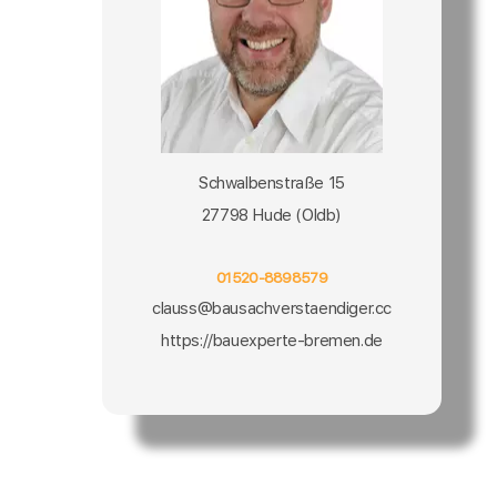
Schwalbenstraße 15
27798 Hude (Oldb)
01520-8898579
clauss@bausachverstaendiger.cc
https://bauexperte-bremen.de