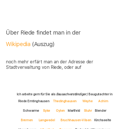
Über Riede findet man in der
Wikipedia
(Auszug)
noch mehr erfärt man an der Adresse der
Stadtverwaltung von Riede, oder auf
Ich arbeite gern für Sie als
Bausachverständiger
/ Baugutachter in
Riede Emtinghausen
Thedinghausen
Weyhe
Achim
Schwarme
Syke
Oyten
Martfeld
Stuhr
Blender
Bremen
Langwedel
Bruchhausen-Vilsen
Kirchseelte