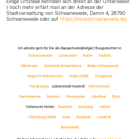
Einige Ortsteile befinden sich direkt an der Unterweser.
) noch mehr erfärt man an der Adresse der
Stadtverwaltung von Schwanewede, Damm 4, 28790
Schwanewede oder auf
https://www.schwanewede.de/
Ich arbeite gern für Sie als
Bausachverständiger
/ Baugutachter in
Schwanewede
Lemwerder
Berne
Elsfleth
Ritterhude
Osterholz-Scharmbeck
Brake (Unterweser)
Hagen im Bremischen
Hude (Oldb)
Ovelgönne
Hambergen
Lübberstedt Axstedt
Delmenhorst
Ganderkesee
Bremen
Worpswede
Lilienthal
Stuhr
Vollersode Holste
Rastede
Grasberg
Hatten
Oldenburg (Oldb)
Jade
Stadland
Loxstedt
Beverstedt