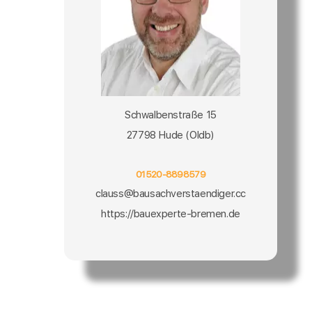
Schwalbenstraße 15
27798 Hude (Oldb)
01520-8898579
clauss@bausachverstaendiger.cc
https://bauexperte-bremen.de