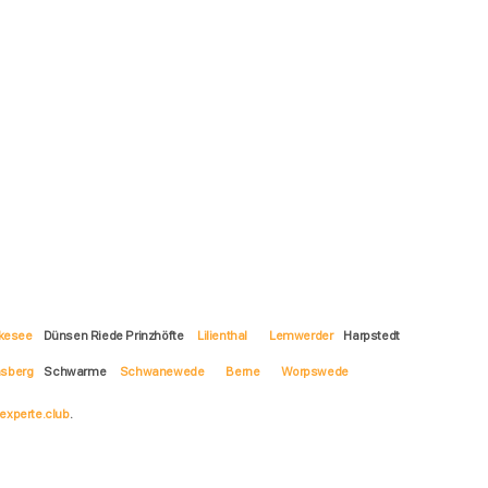
kesee
Dünsen Riede Prinzhöfte
Lilienthal
Lemwerder
Harpstedt
sberg
Schwarme
Schwanewede
Berne
Worpswede
experte.club
.