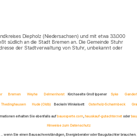
andkreises Diepholz (Niedersachsen) und mit etwa 33.000
eßt südlich an die Stadt Bremen an. Die Gemeinde Stuhr
 Adresse der Stadtverwaltung von Stuhr, unbekannt oder
hr
Bremen
Weyhe
Delmenhorst
Kirchseelte Groß Ippener
Syke
Gander
Thedinghausen
Hude (Oldb)
Beckeln Winkelsett
Osterholz-Scharmbeck
Gra
rmationen erhalten Sie ebenfalls auf
bauexperte.com
,
hauskauf-gutachter.net
oder
bau
Hinweise zum Datenschutz
... wenn Sie einen Bausachverständigen, Energieberater oder Baugutachter brauchen.