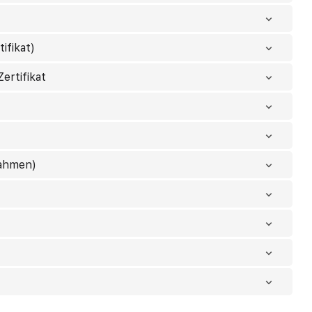
ifikat)
ertifikat
nahmen)