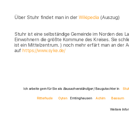
Über Stuhr findet man in der
Wikipedia
(Auszug)
Stuhr ist eine selbständige Gemeinde im Norden des L
Einwohnern die größte Kommune des Kreises. Sie schli
ist ein Mittelzentrum. ) noch mehr erfärt man an der
auf
https://www.syke.de/
Ich arbeite gern für Sie als
Bausachverständiger
/ Baugutachter in
Stu
Ritterhude
Oyten
Emtinghausen
Achim
Bassum
Weitere Info