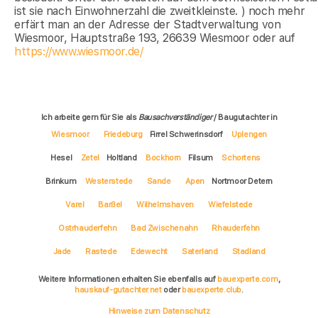
ist sie nach Einwohnerzahl die zweitkleinste. ) noch mehr
erfärt man an der Adresse der Stadtverwaltung von
Wiesmoor, Hauptstraße 193, 26639 Wiesmoor oder auf
https://www.wiesmoor.de/
Ich arbeite gern für Sie als
Bausachverständiger
/ Baugutachter in
Wiesmoor
Friedeburg
Firrel Schwerinsdorf
Uplengen
Hesel
Zetel
Holtland
Bockhorn
Filsum
Schortens
Brinkum
Westerstede
Sande
Apen
Nortmoor Detern
Varel
Barßel
Wilhelmshaven
Wiefelstede
Ostrhauderfehn
Bad Zwischenahn
Rhauderfehn
Jade
Rastede
Edewecht
Saterland
Stadland
Weitere Informationen erhalten Sie ebenfalls auf
bauexperte.com
,
hauskauf-gutachter.net
oder
bauexperte.club
.
Hinweise zum Datenschutz