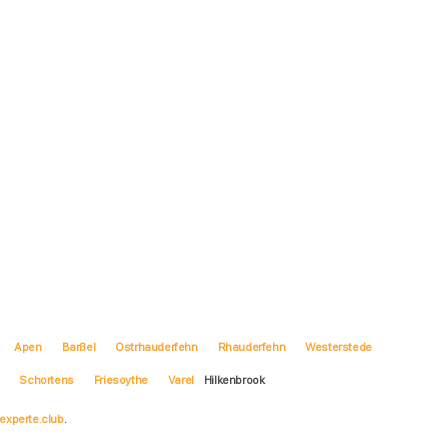
Apen
Barßel
Ostrhauderfehn
Rhauderfehn
Westerstede
Schortens
Friesoythe
Varel
Hilkenbrook
experte.club
.