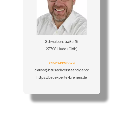
Schwalbenstraße 15
27798 Hude (Oldb)
01520-8898579
clauss@bausachverstaendiger.cc
https://bauexperte-bremen.de