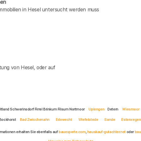
hen
immobilien in Hesel untersucht werden muss
ung von Hesel, oder auf
ltland Schwerinsdorf Firrel Brinkum Filsum Nortmoor
Uplengen
Detern
Wiesmoor
Bockhorst
Bad Zwischenahn
Edewecht
Wiefelstede
Sande
Esterwegen
rmationen erhalten Sie ebenfalls auf
bauexperte.com
,
hauskauf-gutachter.net
oder
bau