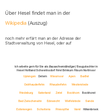
Über Hesel findet man in der
Wikipedia
(Auszug)
noch mehr erfärt man an der Adresse der
Stadtverwaltung von Hesel, oder auf
Ich arbeite gern für Sie als
Bausachverständiger
/ Baugutachter in
Hesel Holtland Schwerinsdorf Firrel Brinkum Filsum Nortmoor
Uplengen
Detern
Wiesmoor
Apen
Barßel
Ostrhauderfehn
Rhauderfehn
Westerstede
Friedeburg
Saterland
Zetel
Bockhorn
Bockhorst
Bad Zwischenahn
Edewecht
Wiefelstede
Sande
Esterwegen
Schortens
Friesoythe
Varel
Hilkenbrook