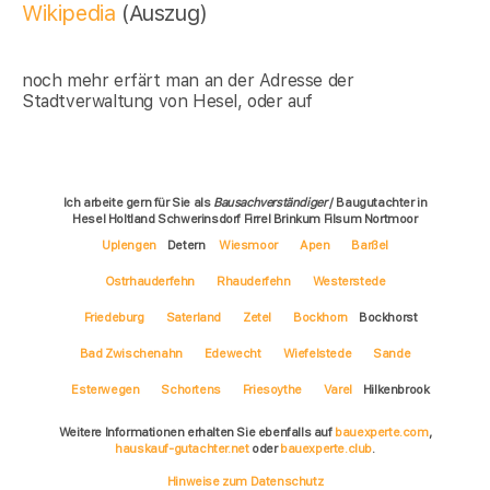
Wikipedia
(Auszug)
noch mehr erfärt man an der Adresse der
Stadtverwaltung von Hesel, oder auf
Ich arbeite gern für Sie als
Bausachverständiger
/ Baugutachter in
Hesel Holtland Schwerinsdorf Firrel Brinkum Filsum Nortmoor
Uplengen
Detern
Wiesmoor
Apen
Barßel
Ostrhauderfehn
Rhauderfehn
Westerstede
Friedeburg
Saterland
Zetel
Bockhorn
Bockhorst
Bad Zwischenahn
Edewecht
Wiefelstede
Sande
Esterwegen
Schortens
Friesoythe
Varel
Hilkenbrook
Weitere Informationen erhalten Sie ebenfalls auf
bauexperte.com
,
hauskauf-gutachter.net
oder
bauexperte.club
.
Hinweise zum Datenschutz